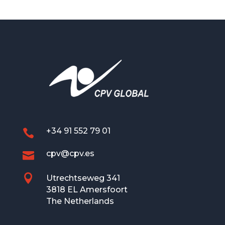
+34 91 552 79 01

cpv@cpv.es


Utrechtseweg 341
3818 EL Amersfoort
The Netherlands