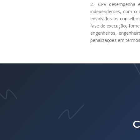
2.- CPV desempenha e
independentes, com o o
envolvidos os conselhos
fase de execução, fornec
engenheiros, engenheir
penalizações em termos
C