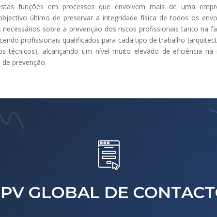
stas funções em processos que envolvem mais de uma empre
bjectivo último de preservar a integridade física de todos os env
 necessários sobre a prevenção dos riscos profissionais tanto na 
endo profissionais qualificados para cada tipo de trabalho (arquitect
os técnicos), alcançando um nível muito elevado de eficiência na
 de prevenção.
PV GLOBAL DE CONTAC