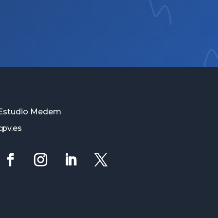
Estudio Medem
cpv.es