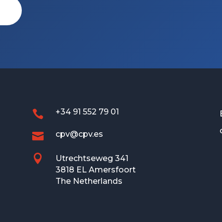
+34 91 552 79 01

cpv@cpv.es


Utrechtseweg 341
3818 EL Amersfoort
The Netherlands